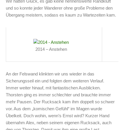
Wir hatten Glück, es gab keine nennenswerte Randkluft
und so konnte jeder Wanderer ohne große Probleme den
Übergang meistern, sodass es kaum zu Wartezeiten kam.
2014 – Anstehen
2
An der Felswand klinkten wir uns wieder in das
Sicherungsseil ein und folgten dem weiteren Verlauf.
Immer weiter hinauf, mit fantastischen Ausblicken.
Thorsten ging es immer schlechter und brauchte immer
mehr Pausen. Der Rucksack kam ihm doppelt so schwer
vor. Aus dem „komischen Gefühl“ im Magen wurde
Übelkeit. Doch wohin, wenn’s Ernst wird? Kurzer Hand
übernahm Alex, neben seinem eigenen Rucksack, auch
den von Thorsten. Damit war ihm eine große Last