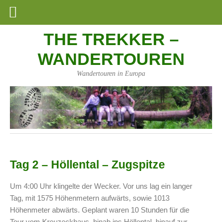
THE TREKKER –
WANDERTOUREN
Wandertouren in Europa
Tag 2 – Höllental – Zugspitze
Um 4:00 Uhr klingelte der Wecker. Vor uns lag ein langer
Tag, mit 1575 Höhenmetern aufwärts, sowie 1013
Höhenmeter abwärts. Geplant waren 10 Stunden für die
Tour vom Kreuzeckhaus, hinab ins Höllental, hinauf zur